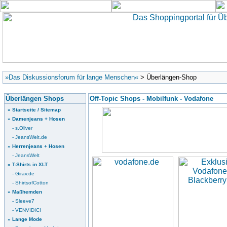
»Das Diskussionsforum für lange Menschen«
> Überlängen-Shop
Überlängen Shops
Off-Topic Shops - Mobilfunk - Vodafone
» Startseite / Sitemap
» Damenjeans + Hosen
- s.Oliver
- JeansWelt.de
» Herrenjeans + Hosen
- JeansWelt
» T-Shirts in XLT
- Girav.de
- ShirtsofCotton
» Maßhemden
- Sleeve7
- VENVIDICI
» Lange Mode