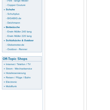
- Pett - lange Mode!
- Copper Couture
» Schuhe
- Schuhplus
- BIG4BIG.de
- Deichmann
» Bettwäsche
- Erwin Müller 240 lang
- Erwin Müller 220 lang
» Schlafsäcke & Outdoor
- Globetrotter.de
- Outdoor - Renner
Off-Topic Shops
» Internet / Telefon / TV
» Strom - Wechselservice
» Hotelreservierung
» Reisen / Flüge / Bahn
» Electronic
» Mobilfunk