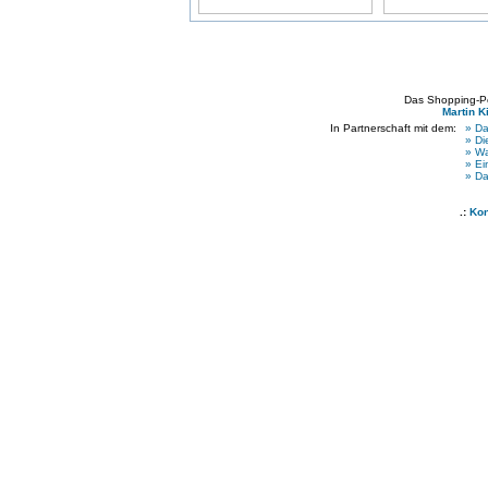
Das Shopping-Por
Martin K
In Partnerschaft mit dem:
» Da
» Di
» W
» Ei
» Da
.:
Kon